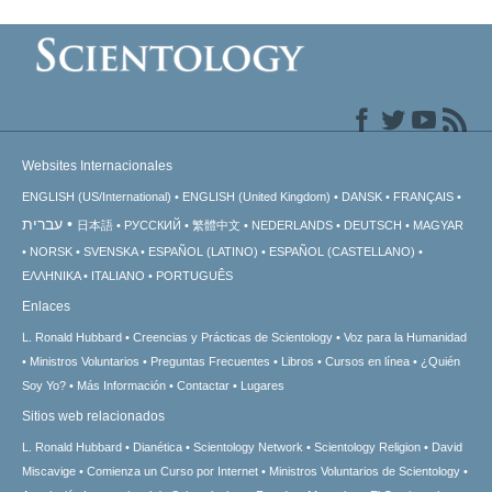
Websites Internacionales
ENGLISH (US/International)
ENGLISH (United Kingdom)
DANSK
FRANÇAIS
עברית
日本語
РУССКИЙ
繁體中文
NEDERLANDS
DEUTSCH
MAGYAR
NORSK
SVENSKA
ESPAÑOL (LATINO)
ESPAÑOL (CASTELLANO)
ΕΛΛΗΝΙΚA
ITALIANO
PORTUGUÊS
Enlaces
L. Ronald Hubbard
Creencias y Prácticas de Scientology
Voz para la Humanidad
Ministros Voluntarios
Preguntas Frecuentes
Libros
Cursos en línea
¿Quién
Soy Yo?
Más Información
Contactar
Lugares
Sitios web relacionados
L. Ronald Hubbard
Dianética
Scientology Network
Scientology Religion
David
Miscavige
Comienza un Curso por Internet
Ministros Voluntarios de Scientology