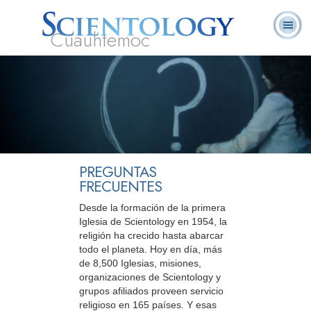
Cuauhtemoc
L. Ronald
¿Qué es
Ministros
Preguntas
Libros
Hubbard
Scientology?
Voluntarios
Frecuentes
PREGUNTAS
FRECUENTES
Desde la formación de la primera
Iglesia de Scientology en 1954, la
religión ha crecido hasta abarcar
todo el planeta. Hoy en día, más
de 8,500 Iglesias, misiones,
organizaciones de Scientology y
grupos afiliados proveen servicio
religioso en 165 países. Y esas