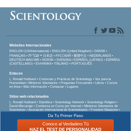
Websites Internacionales
ENGLISH (US/International)
ENGLISH (United Kingdom)
DANSK
עברית
FRANÇAIS
日本語
РУССКИЙ
繁體中文
NEDERLANDS
DEUTSCH
MAGYAR
NORSK
SVENSKA
ESPAÑOL (LATINO)
ESPAÑOL
(CASTELLANO)
ΕΛΛΗΝΙΚA
ITALIANO
PORTUGUÊS
Enlaces
L. Ronald Hubbard
Creencias y Prácticas de Scientology
Voz para la
Humanidad
Ministros Voluntarios
Preguntas Frecuentes
Libros
Cursos
en línea
Más Información
Contactar
Lugares
Sitios web relacionados
L. Ronald Hubbard
Dianética
Scientology Network
Scientology Religion
David Miscavige
Comienza un Curso por Internet
Ministros Voluntarios de
Scientology
Asociación Internacional de Scientologists
Freedom Magazine
El Camino a la Felicidad
En Apoyo de Un Mundo Sin Drogas
Unidos por los
Da Tu Primer Paso
Derechos Humanos
Jóvenes por los Derechos Humanos
Comisión de
Ciudadanos por los Derechos Humanos
Conoce al Verdadero Tú
HAZ EL TEST DE PERSONALIDAD