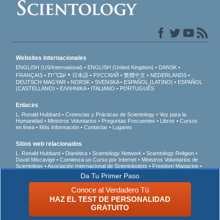
Websites Internacionales
ENGLISH (US/International)
ENGLISH (United Kingdom)
DANSK
עברית
FRANÇAIS
日本語
РУССКИЙ
繁體中文
NEDERLANDS
DEUTSCH
MAGYAR
NORSK
SVENSKA
ESPAÑOL (LATINO)
ESPAÑOL
(CASTELLANO)
ΕΛΛΗΝΙΚA
ITALIANO
PORTUGUÊS
Enlaces
L. Ronald Hubbard
Creencias y Prácticas de Scientology
Voz para la
Humanidad
Ministros Voluntarios
Preguntas Frecuentes
Libros
Cursos
en línea
Más Información
Contactar
Lugares
Sitios web relacionados
L. Ronald Hubbard
Dianética
Scientology Network
Scientology Religion
David Miscavige
Comienza un Curso por Internet
Ministros Voluntarios de
Scientology
Asociación Internacional de Scientologists
Freedom Magazine
El Camino a la Felicidad
En Apoyo de Un Mundo Sin Drogas
Unidos por los
Da Tu Primer Paso
Derechos Humanos
Jóvenes por los Derechos Humanos
Comisión de
Ciudadanos por los Derechos Humanos
Conoce al Verdadero Tú
HAZ EL TEST DE PERSONALIDAD
© 2026 Iglesia de Scientology Internacional. Todos los derechos reservados.
Aviso
GRATUITO
de Privacidad
•
Política de Cookies
•
Términos de Uso
•
Aviso Legal