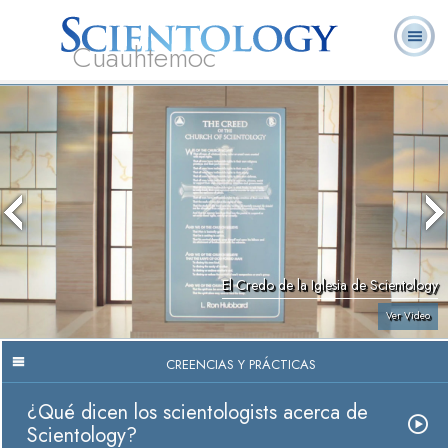
Cuauhtemoc
L. Ronald
¿Qué es
Ministros
Preguntas
Libros
Hubbard
Scientology?
Voluntarios
Frecuentes
El Credo de la Iglesia de Scientology
Ver Video
CREENCIAS Y PRÁCTICAS
¿Qué dicen los scientologists acerca de
Scientology?