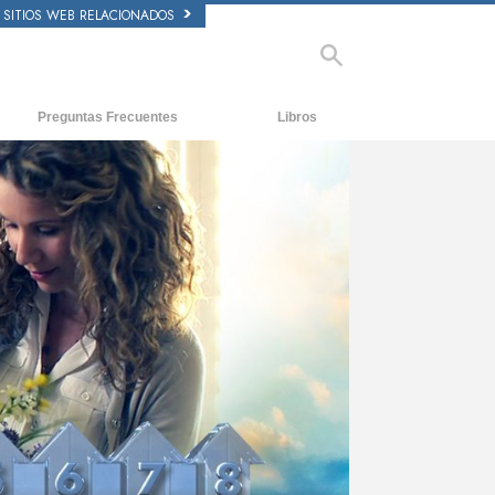
SITIOS WEB RELACIONADOS
Preguntas Frecuentes
Libros
tecedentes y principios básicos
Libros Iniciales
ntro de una Iglesia
Audiolibros
 Organización de Scientology
Conferencias Introductorias
Películas