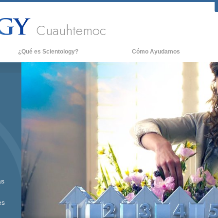
Cuauhtemoc
¿Qué es Scientology?
Cómo Ayudamos
reencias y Prácticas
An
redos y Códigos de Scientology
De
ué dicen los Scientologists acerca
La
e Scientology
onoce a un Scientologist
entro de una Iglesia
os Principios Básicos de Scientology
na Introducción a Dianética
as
mor y Odio: ¿Qué es Grandeza?
es