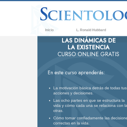
Inicio
L. Ronald Hubbard
LAS DINÁMICAS DE
C
LA EXISTENCIA
C
CURSO ONLINE GRATIS
Q
d
En este curso aprenderás:
C
D
La motivación básica detrás de todas tus
L
acciones y decisiones.
Las ocho partes en que se estructura la
U
vida y cómo cada una se relaciona con l
otras.
A
Cómo tomar confiadamente las decision
correctas en la vida.