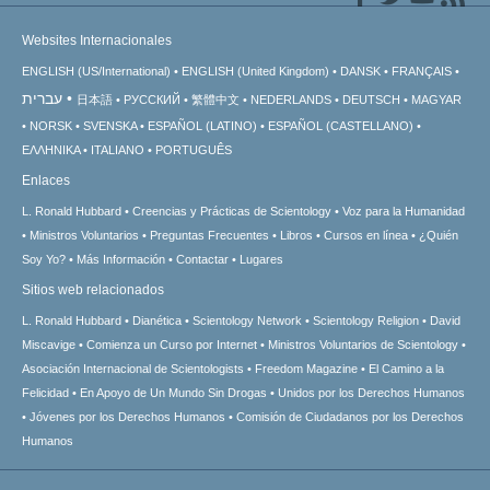
Websites Internacionales
ENGLISH (US/International)
ENGLISH (United Kingdom)
DANSK
FRANÇAIS
עברית
日本語
РУССКИЙ
繁體中文
NEDERLANDS
DEUTSCH
MAGYAR
NORSK
SVENSKA
ESPAÑOL (LATINO)
ESPAÑOL (CASTELLANO)
ΕΛΛΗΝΙΚA
ITALIANO
PORTUGUÊS
Enlaces
L. Ronald Hubbard
Creencias y Prácticas de Scientology
Voz para la Humanidad
Ministros Voluntarios
Preguntas Frecuentes
Libros
Cursos en línea
¿Quién
Soy Yo?
Más Información
Contactar
Lugares
Sitios web relacionados
L. Ronald Hubbard
Dianética
Scientology Network
Scientology Religion
David
Miscavige
Comienza un Curso por Internet
Ministros Voluntarios de Scientology
Asociación Internacional de Scientologists
Freedom Magazine
El Camino a la
Felicidad
En Apoyo de Un Mundo Sin Drogas
Unidos por los Derechos Humanos
Jóvenes por los Derechos Humanos
Comisión de Ciudadanos por los Derechos
Humanos