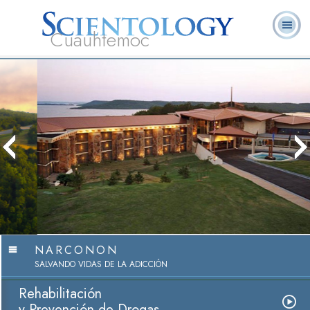
Cuauhtemoc
L. Ronald
¿Qué es
Ministros
Preguntas
Libros
Hubbard
Scientology?
Voluntarios
Frecuentes
Narconon
Ver Video
NARCONON
SALVANDO VIDAS DE LA ADICCIÓN
Rehabilitación
y Prevención de Drogas