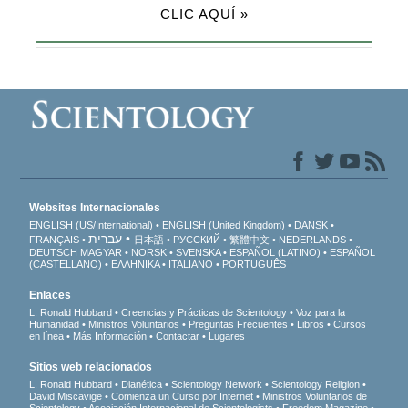
CLIC AQUÍ »
Websites Internacionales
ENGLISH (US/International)
ENGLISH (United Kingdom)
DANSK
עברית
FRANÇAIS
日本語
РУССКИЙ
繁體中文
NEDERLANDS
DEUTSCH
MAGYAR
NORSK
SVENSKA
ESPAÑOL (LATINO)
ESPAÑOL
(CASTELLANO)
ΕΛΛΗΝΙΚA
ITALIANO
PORTUGUÊS
Enlaces
L. Ronald Hubbard
Creencias y Prácticas de Scientology
Voz para la
Humanidad
Ministros Voluntarios
Preguntas Frecuentes
Libros
Cursos
en línea
Más Información
Contactar
Lugares
Sitios web relacionados
L. Ronald Hubbard
Dianética
Scientology Network
Scientology Religion
David Miscavige
Comienza un Curso por Internet
Ministros Voluntarios de
Scientology
Asociación Internacional de Scientologists
Freedom Magazine