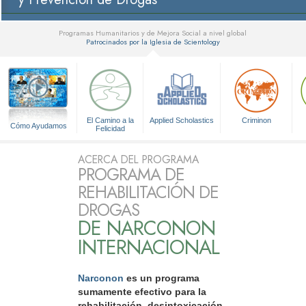
Programas Humanitarios y de Mejora Social a nivel global
Patrocinados por la Iglesia de Scientology
▼
El Camino a la
Applied Scholastics
Criminon
Cómo Ayudamos
Felicidad
ACERCA DEL PROGRAMA
PROGRAMA DE
REHABILITACIÓN DE
DROGAS
DE NARCONON
INTERNACIONAL
Narconon
es un programa
sumamente efectivo para la
rehabilitación, desintoxicación