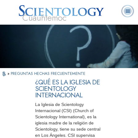
Cuauhtemoc
L. Ronald
¿Qué es
Ministros
Preguntas
Libros
Hubbard
Scientology?
Voluntarios
Frecuentes
»
PREGUNTAS HECHAS FRECUENTEMENTE
¿QUÉ ES LA IGLESIA DE
SCIENTOLOGY
INTERNACIONAL
La Iglesia de Scientology
Internacional (CSI) (Church of
Scientology International), es la
iglesia madre de la religión de
Scientology, tiene su sede central
en Los Ángeles. CSI supervisa