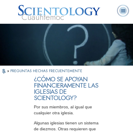
Cuauhtemoc
L. Ronald
¿Qué es
Ministros
Preguntas
Libros
Hubbard
Scientology?
Voluntarios
Frecuentes
»
PREGUNTAS HECHAS FRECUENTEMENTE
¿CÓMO SE APOYAN
FINANCIERAMENTE LAS
IGLESIAS DE
SCIENTOLOGY?
Por sus miembros, al igual que
cualquier otra iglesia.
Algunas iglesias tienen un sistema
de diezmos. Otras requieren que