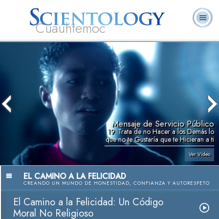
Cuauhtemoc
L. Ronald
¿Qué es
Ministros
Preguntas
Libros
Hubbard
Scientology?
Voluntarios
Frecuentes
Mensaje de Servicio Público
19. Trata de no Hacer a los Demás lo
que no te Gustaría que te Hicieran a ti
Ver Video
EL CAMINO A LA FELICIDAD
CREANDO UN MUNDO DE HONESTIDAD, CONFIANZA Y AUTORESPETO
El Camino a la Felicidad: Un Código
Moral No Religioso