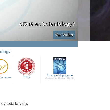
¿Qué es Scientology?
Ver Video
tology
Freedom Magazine
▶
 Humanos
CCHR
A Voice for Human Rights
s y toda la vida.