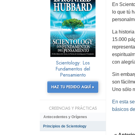
En Sciento
lo que tú 
personalme
La histori
15.000 pág
representa
espiritual
Scientology: Los
con alegrí
Fundamentos del
Pensamiento
Sin embarg
son fácilm
HAZ TU PEDIDO AQUÍ »
Uno sólo ne
En esta se
CREENCIAS Y PRÁCTICAS
básicos de
Antecedentes y Orígenes
Principios de Scientology
« Anterio