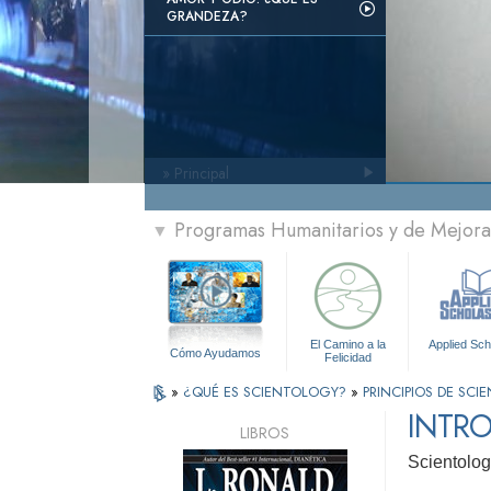
GRANDEZA?
» Principal
Programas Humanitarios y de Mejora 
▼
El Camino a la
Applied Sch
Cómo Ayudamos
Felicidad
»
¿QUÉ ES SCIENTOLOGY?
»
PRINCIPIOS DE SC
INTR
LIBROS
Scientology