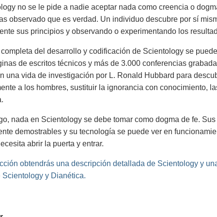
logy no se le pide a nadie aceptar nada como creencia o dogma 
has observado que es verdad. Un individuo descubre por sí mis
nte sus principios y observando o experimentando los resulta
a completa del desarrollo y codificación de Scientology se pue
inas de escritos técnicos y más de 3.000 conferencias grabada
n una vida de investigación por L. Ronald Hubbard para descubr
mente a los hombres, sustituir la ignorancia con conocimiento, la
a.
o, nada en Scientology se debe tomar como dogma de fe. Sus v
ente demostrables y su tecnología se puede ver en funcionamien
cesita abrir la puerta y entrar.
cción obtendrás una descripción detallada de Scientology y una
 Scientology y Dianética.
r