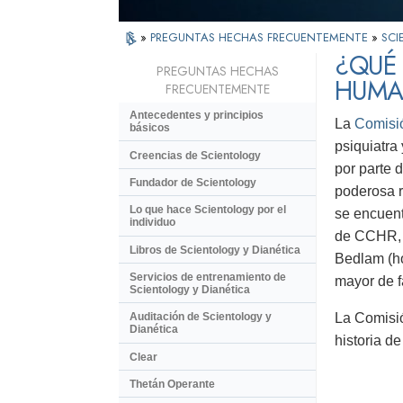
»
PREGUNTAS HECHAS FRECUENTEMENTE
»
SCI
¿QUÉ
PREGUNTAS HECHAS
HUM
FRECUENTEMENTE
Antecedentes y principios
La
Comisi
básicos
psiquiatra
Creencias de Scientology
por parte 
Fundador de Scientology
poderosa r
Lo que hace Scientology por el
se encuent
individuo
de CCHR, q
Libros de Scientology y Dianética
Bedlam (ho
Servicios de entrenamiento de
mayor de f
Scientology y Dianética
La Comisió
Auditación de Scientology y
Dianética
historia d
Clear
Thetán Operante