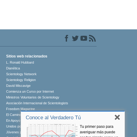
Sitios web relacionados
L. Ronald Hubbard
Dianética
Scientology Network
Scientology Religion
David Miscavige
Comienza un Curso por Internet
Ministros Voluntarios de Scientology
Asociación Internacional de Scientologists
Freedom Magazine
El Camino a la Felicidad
Conoce al Verdadero Tú
En Apoyo de Un Mundo Sin Drogas
Tu primer paso para
Unidos por los Derechos Humanos
averiguar más puede
Jóvenes por los Derechos Humanos