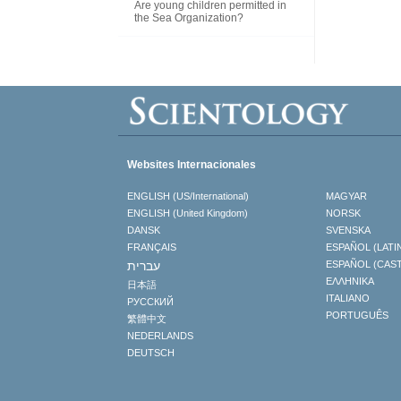
Are young children permitted in
the Sea Organization?
Websites Internacionales
ENGLISH (US/International)
MAGYAR
ENGLISH (United Kingdom)
NORSK
DANSK
SVENSKA
FRANÇAIS
ESPAÑOL (LATI
עברית
ESPAÑOL (CAS
ΕΛΛΗΝΙΚA
日本語
ITALIANO
РУССКИЙ
PORTUGUÊS
繁體中文
NEDERLANDS
DEUTSCH